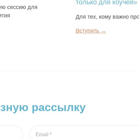
только для коучей»
ую сессию для
ития
Для тех, кому важно пр
Вступить →
езную рассылку